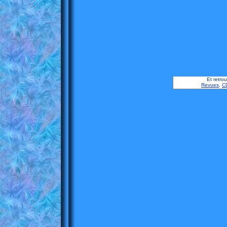
Et retro
Revues
,
C